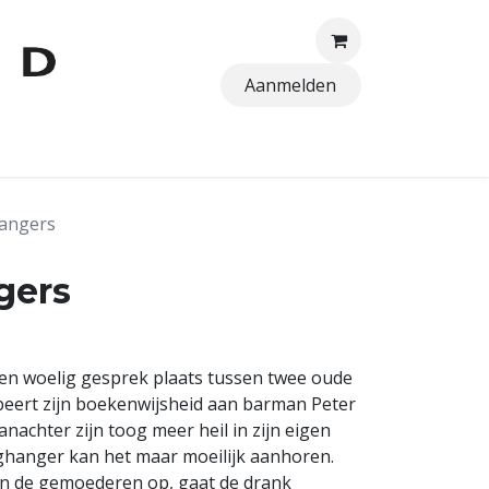
Aanmelden
TTEN
angers
gers
een woelig gesprek plaats tussen twee oude
obeert zijn boekenwijsheid aan barman Peter
anachter zijn toog meer heil in zijn eigen
oghanger kan het maar moeilijk aanhoren.
ien de gemoederen op, gaat de drank