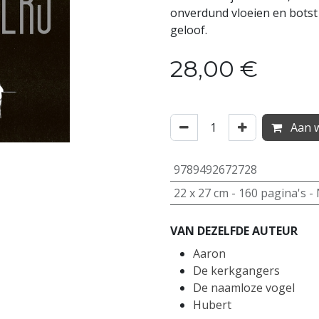
onverdund vloeien en botst
geloof.
28,00
€
Aan w
9789492672728
22
x
27
cm -
160
pagina's -
VAN DEZELFDE AUTEUR
Aaron
De kerkgangers
De naamloze vogel
Hubert