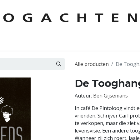
KEN
AUTEURS
CONTACT
FOREIGN RIGHTS
LESPAKKE
Alle producten
De Toogh
De Tooghan
Auteur:
Ben Gijsemans
In café De Pintoloog vindt 
vrienden. Schrijver Carl pr
te verkopen, maar die ziet v
levensvisie. Een andere to
Wanneer zij zich roert, laa