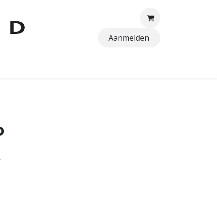
Aanmelden
TTEN
p
r