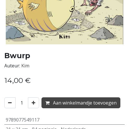
Bwurp
Auteur:
Kim
14,00
€
Aan winkelmandje toevoegen
9789077549117